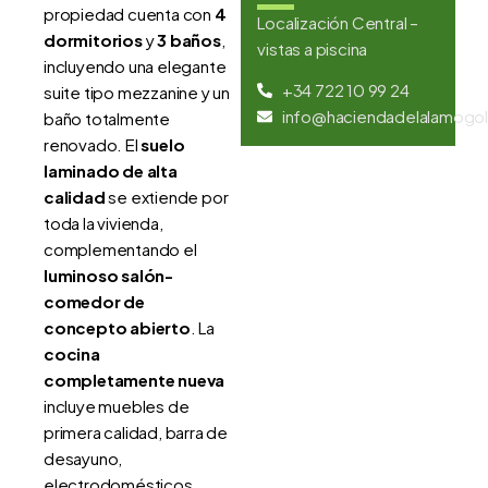
propiedad cuenta con
4
Localización Central –
dormitorios
y
3 baños
,
vistas a piscina
incluyendo una elegante
+34 722 10 99 24
suite tipo mezzanine y un
info@haciendadelalamogol
baño totalmente
renovado. El
suelo
laminado de alta
calidad
se extiende por
toda la vivienda,
complementando el
luminoso salón-
comedor de
concepto abierto
. La
cocina
completamente nueva
incluye muebles de
primera calidad, barra de
desayuno,
electrodomésticos