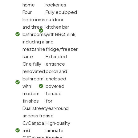
home
rockeries
Four
Fully equipped
bedrooms
outdoor
and three
kitchen bar
bathrooms,
with BBQ, sink,
including a
and
mezzanine
fridge/freezer
suite
Extended
One fully
entrance
renovated
porch and
bathroom
enclosed
with
covered
modern
terrace
finishes
for
Dual street
year‑round
access from
use
C/Canada
High‑quality
and
laminate
C/Columbia
flooring