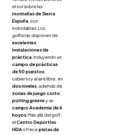
el sol sobre las
montañas de Sierra
Espuña
, son
inolvidables.Los
golfistas disponen de
excelentes
instalaciones de
práctica
, incluyendo un
campo de prácticas
de 50 puestos
,
cubierto y al aire libre, en
dos niveles
, además de
zonas de juego corto
,
putting greens
y un
campo Academia de 6
hoyos
.Más allá del golf,
el
Centro Deportivo
HDA
ofrece
pistas de