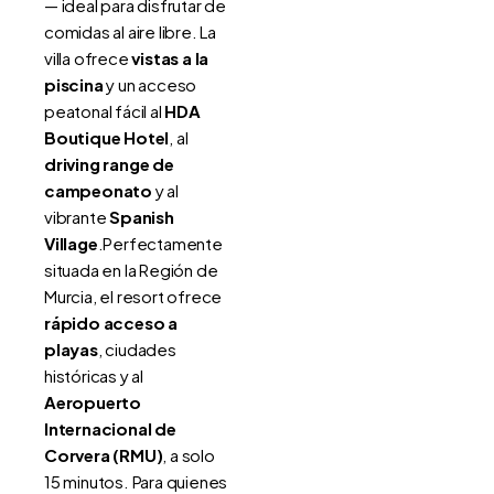
— ideal para disfrutar de
comidas al aire libre. La
villa ofrece
vistas a la
piscina
y un acceso
peatonal fácil al
HDA
Boutique Hotel
, al
driving range de
campeonato
y al
vibrante
Spanish
Village
.Perfectamente
situada en la Región de
Murcia, el resort ofrece
rápido acceso a
playas
, ciudades
históricas y al
Aeropuerto
Internacional de
Corvera (RMU)
, a solo
15 minutos. Para quienes