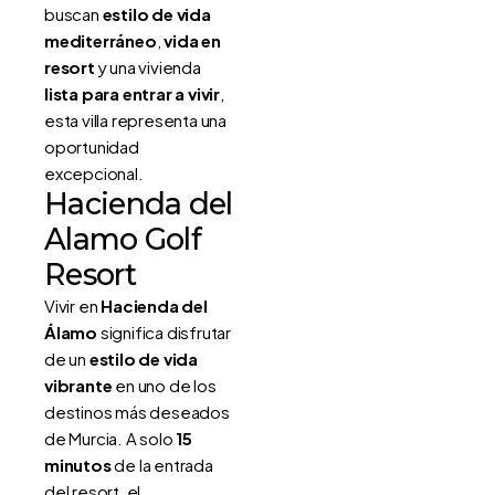
buscan
estilo de vida
mediterráneo
,
vida en
resort
y una vivienda
lista para entrar a vivir
,
esta villa representa una
oportunidad
excepcional.
Hacienda del
Alamo Golf
Resort
Vivir en
Hacienda del
Álamo
significa disfrutar
de un
estilo de vida
vibrante
en uno de los
destinos más deseados
de Murcia. A solo
15
minutos
de la entrada
del resort, el