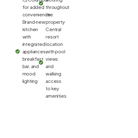
for added
throughout
convenience
the
Brand‑new
property
kitchen
Central
with
resort
integrated
location
appliances,
with pool
breakfast
views
bar, and
and
mood
walking
lighting
access
to key
amenities