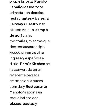
propietarios.El
Pueblo
Español
es una zona
animada con
tiendas
,
restaurantes
y
bares
. El
Fairways Gastro Bar
ofrece vistas al
campo
de golf
y a las
montañas
, mientras que
dos restaurantes tipo
kiosco sirven
cocina
inglesa y española
a
diario.
Pam’s Kitchen
se
ha convertido en un
referente para los
amantes de la buena
comida, y
Restaurante
Manolo’s
aporta un
toque italiano con
pizzas
,
pastas
y