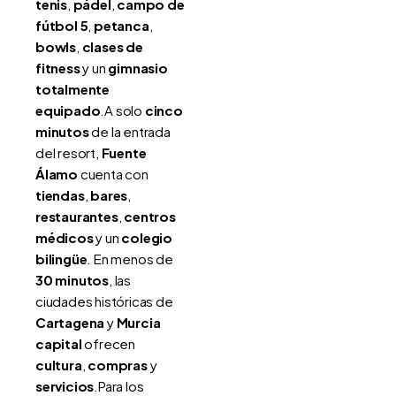
tenis
,
pádel
,
campo de
fútbol 5
,
petanca
,
bowls
,
clases de
fitness
y un
gimnasio
totalmente
equipado
.A solo
cinco
minutos
de la entrada
del resort,
Fuente
Álamo
cuenta con
tiendas
,
bares
,
restaurantes
,
centros
médicos
y un
colegio
bilingüe
. En menos de
30 minutos
, las
ciudades históricas de
Cartagena
y
Murcia
capital
ofrecen
cultura
,
compras
y
servicios
.Para los