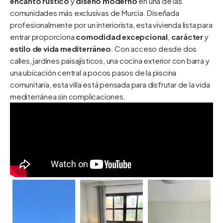
encanto rústico
y
diseño moderno
en una de las
comunidades más exclusivas de Murcia. Diseñada
profesionalmente por un interiorista, esta vivienda lista para
entrar proporciona
comodidad excepcional
,
carácter
y
estilo de vida mediterráneo
. Con acceso desde dos
calles, jardines paisajísticos, una cocina exterior con barra y
una ubicación central a pocos pasos de la piscina
comunitaria, esta villa está pensada para disfrutar de la vida
mediterránea sin complicaciones.