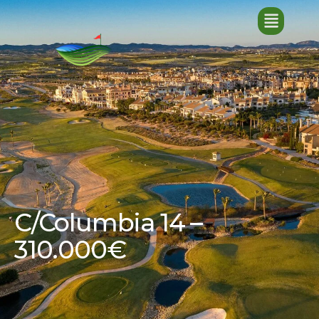
C/Columbia 14 –
310.000€