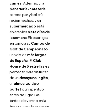
carnes
. Además, una
panadería-cafetería
ofrece pan y bollería
recién hechos, y un
supermercado
está
abierto los
siete días de
la semana
.El resort gira
en torno a su
Campo de
Golf de Campeonato
,
uno de los
más largos
de España
. El
Club
House de 5 estrellas
es
perfecto para disfrutar
de un
desayuno inglés
,
un
almuerzo tipo
buffet
o un aperitivo
antes de jugar. Las
tardes de verano en la
terraza, viendo ponerse