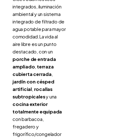
integrados, iluminación
ambiental y un sistema
integrado de filtrado de
agua potable para mayor
comodidad.La vida al
aire libre es un punto
destacado, con un
porche de entrada
ampliado
,
terraza
cubierta cerrada
,
jardín con césped
artificial
,
rocallas
subtropicales
y una
cocina exterior
totalmente equipada
con barbacoa,
fregadero y
frigorífico/congelador