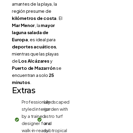
amantes de la playa, la
región presume de
kilómetros de costa
. El
Mar Menor
, la
mayor
laguna salada de
Europa
, es ideal para
deportes acuáticos
,
mientras que las playas
de
Los Alcázares
y
Puerto de Mazarrón
se
encuentran a solo
25
minutos
.
Extras
Professionally
Landscaped
styled interior
garden with
by a trained
astro turf
designer for a
and
walk‑in‑ready
subtropical