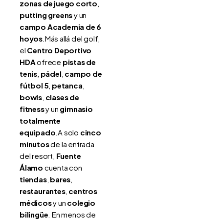
zonas de juego corto
,
putting greens
y un
campo Academia de 6
hoyos
.Más allá del golf,
el
Centro Deportivo
HDA
ofrece
pistas de
tenis
,
pádel
,
campo de
fútbol 5
,
petanca
,
bowls
,
clases de
fitness
y un
gimnasio
totalmente
equipado
.A solo
cinco
minutos
de la entrada
del resort,
Fuente
Álamo
cuenta con
tiendas
,
bares
,
restaurantes
,
centros
médicos
y un
colegio
bilingüe
. En menos de