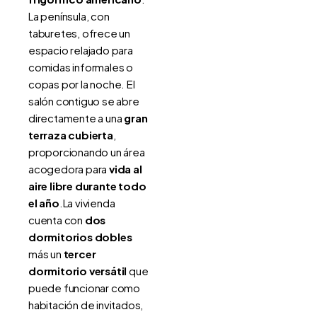
La península, con
taburetes, ofrece un
espacio relajado para
comidas informales o
copas por la noche. El
salón contiguo se abre
directamente a una
gran
terraza cubierta
,
proporcionando un área
acogedora para
vida al
aire libre durante todo
el año
.La vivienda
cuenta con
dos
dormitorios dobles
más un
tercer
dormitorio versátil
que
puede funcionar como
habitación de invitados,