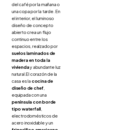
del café por la mañana o
una copa por la tarde. En
el interior, el luminoso
diseño de concepto
abierto crea un flujo
continuo entre los
espacios, realzado por
suelos laminados de
madera en toda la
vivienda
y abundante luz
natural.El corazón de la
casa es la
cocina de
diseño de chef
,
equipada con una
península con borde
tipo waterfall
,
electrodomésticos de
acero inoxidable y un
frigorífico americano
.