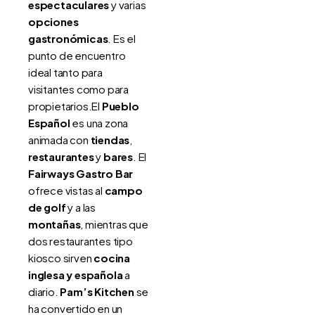
espectaculares
y varias
opciones
gastronómicas
. Es el
punto de encuentro
ideal tanto para
visitantes como para
propietarios.El
Pueblo
Español
es una zona
animada con
tiendas
,
restaurantes
y
bares
. El
Fairways Gastro Bar
ofrece vistas al
campo
de golf
y a las
montañas
, mientras que
dos restaurantes tipo
kiosco sirven
cocina
inglesa y española
a
diario.
Pam’s Kitchen
se
ha convertido en un