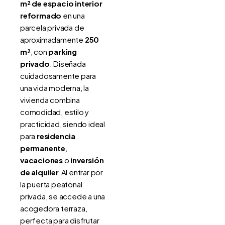
m² de espacio interior
reformado
en una
parcela privada de
aproximadamente
250
m²
, con
parking
privado
. Diseñada
cuidadosamente para
una vida moderna, la
vivienda combina
comodidad, estilo y
practicidad, siendo ideal
para
residencia
permanente
,
vacaciones
o
inversión
de alquiler
.Al entrar por
la puerta peatonal
privada, se accede a una
acogedora terraza,
perfecta para disfrutar