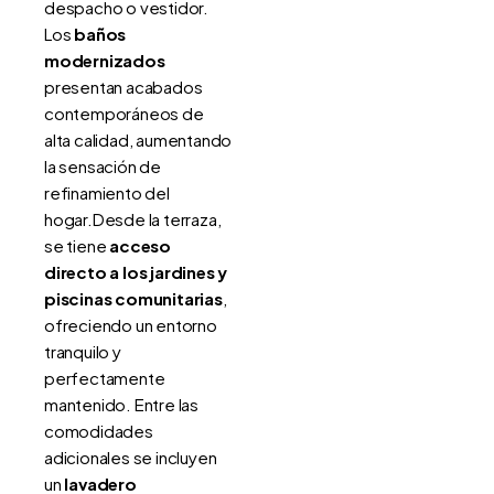
despacho o vestidor.
Los
baños
modernizados
presentan acabados
contemporáneos de
alta calidad, aumentando
la sensación de
refinamiento del
hogar.Desde la terraza,
se tiene
acceso
directo a los jardines y
piscinas comunitarias
,
ofreciendo un entorno
tranquilo y
perfectamente
mantenido. Entre las
comodidades
adicionales se incluyen
un
lavadero