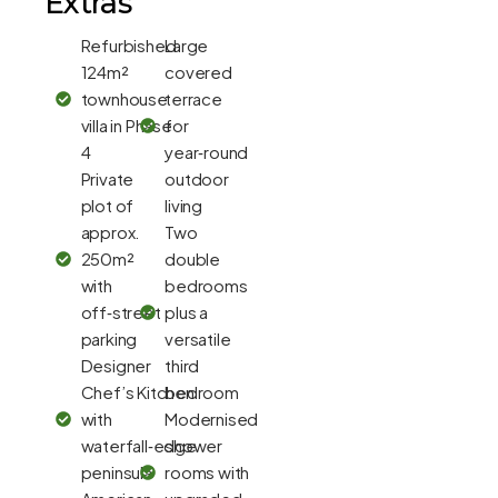
Extras
Refurbished
Large
124m²
covered
townhouse
terrace
villa in Phase
for
4
year‑round
Private
outdoor
plot of
living
approx.
Two
250m²
double
with
bedrooms
off‑street
plus a
parking
versatile
Designer
third
Chef’s Kitchen
bedroom
with
Modernised
waterfall‑edge
shower
peninsula
rooms with