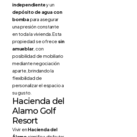
independiente
y un
depósito de agua con
bomba
para asegurar
una presión constante
en toda la vivienda.Esta
propiedad se ofrece
sin
amueblar
, con
posibilidad de mobiliario
mediante negociación
aparte, brindando la
flexibilidad de
personalizar el espacio a
su gusto.
Hacienda del
Alamo Golf
Resort
Vivir en
Hacienda del
Álamo
significa disfrutar