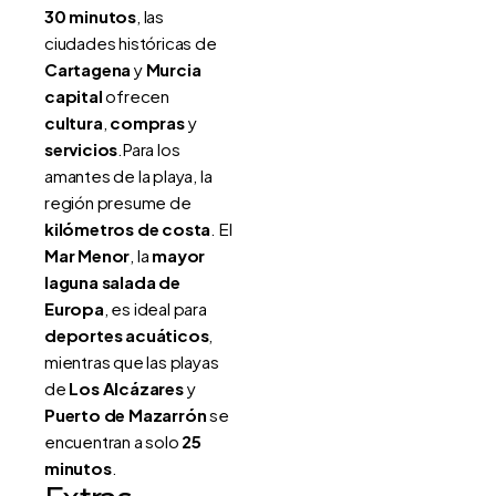
30 minutos
, las
ciudades históricas de
Cartagena
y
Murcia
capital
ofrecen
cultura
,
compras
y
servicios
.Para los
amantes de la playa, la
región presume de
kilómetros de costa
. El
Mar Menor
, la
mayor
laguna salada de
Europa
, es ideal para
deportes acuáticos
,
mientras que las playas
de
Los Alcázares
y
Puerto de Mazarrón
se
encuentran a solo
25
minutos
.