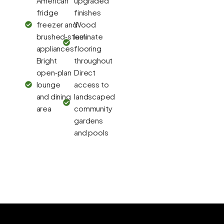
American
upgraded
fridge
finishes
freezer and
Wood
brushed‑steel
laminate
appliances
flooring
Bright
throughout
open‑plan
Direct
lounge
access to
and dining
landscaped
area
community
gardens
and pools