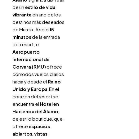
de un
estilo de vida
vibrante
en uno de los
destinos más deseados
de Murcia. A solo
15
minutos
de la entrada
del resort, el
Aeropuerto
Internacional de
Corvera (RMU)
ofrece
cómodos vuelos diarios
hacia y desde el
Reino
Unido y Europa
.En el
corazón del resort se
encuentra el
Hotel en
Hacienda del Álamo
,
de estilo boutique, que
ofrece
espacios
abiertos
,
vistas