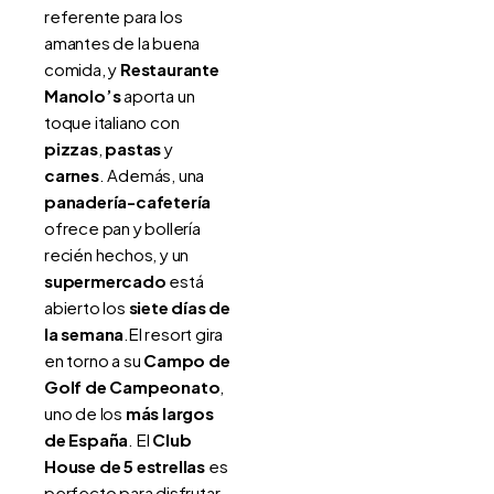
referente para los
amantes de la buena
comida, y
Restaurante
Manolo’s
aporta un
toque italiano con
pizzas
,
pastas
y
carnes
. Además, una
panadería-cafetería
ofrece pan y bollería
recién hechos, y un
supermercado
está
abierto los
siete días de
la semana
.El resort gira
en torno a su
Campo de
Golf de Campeonato
,
uno de los
más largos
de España
. El
Club
House de 5 estrellas
es
perfecto para disfrutar