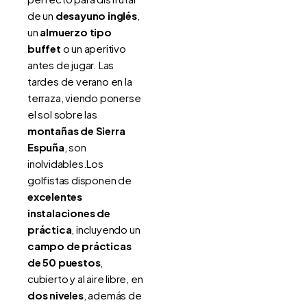
de un
desayuno inglés
,
un
almuerzo tipo
buffet
o un aperitivo
antes de jugar. Las
tardes de verano en la
terraza, viendo ponerse
el sol sobre las
montañas de Sierra
Espuña
, son
inolvidables.Los
golfistas disponen de
excelentes
instalaciones de
práctica
, incluyendo un
campo de prácticas
de 50 puestos
,
cubierto y al aire libre, en
dos niveles
, además de