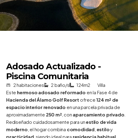
Adosado Actualizado -
Piscina Comunitaria
2 habitaciones
2 baño/s
124m2
Villa
Este
hermoso adosado reformado
en la Fase 4 de
Hacienda del Álamo Golf Resort
ofrece
124 m² de
espacio interior renovado
en una parcela privada de
aproximadamente
250 m²
, con
aparcamiento privado
.
Rediseñado cuidadosamente para un
estilo de vida
moderno
, el hogar combina
comodidad
,
estilo
y
practicidad
, siendo ideal para
residencia habitual
,