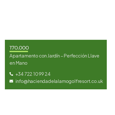
170.000
Apartamento con Jardín – Perfección Llave
en Mano
+34 722 10 99 24
info@haciendadelalamogolfresort.co.uk