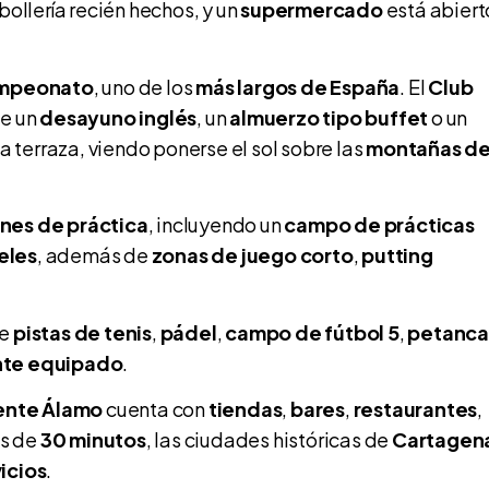
bollería recién hechos, y un
supermercado
está abiert
ampeonato
, uno de los
más largos de España
. El
Club
de un
desayuno inglés
, un
almuerzo tipo buffet
o un
la terraza, viendo ponerse el sol sobre las
montañas d
ones de práctica
, incluyendo un
campo de prácticas
eles
, además de
zonas de juego corto
,
putting
ce
pistas de tenis
,
pádel
,
campo de fútbol 5
,
petanc
nte equipado
.
ente Álamo
cuenta con
tiendas
,
bares
,
restaurantes
,
os de
30 minutos
, las ciudades históricas de
Cartagen
icios
.