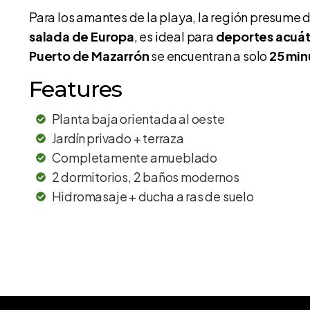
Para los amantes de la playa, la región presume 
salada de Europa
, es ideal para
deportes acuát
Puerto de Mazarrón
se encuentran a solo
25 min
Features
Planta baja orientada al oeste
Jardín privado + terraza
Completamente amueblado
2 dormitorios, 2 baños modernos
Hidromasaje + ducha a ras de suelo