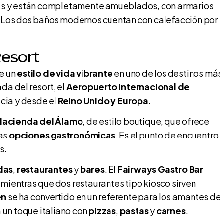
es y están completamente amueblados, con armarios
Los dos baños modernos cuentan con calefacción por
esort
de un
estilo de vida vibrante
en uno de los destinos má
ada del resort, el
Aeropuerto Internacional de
cia y desde el
Reino Unido y Europa
.
Hacienda del Álamo
, de estilo boutique, que ofrece
ias
opciones gastronómicas
. Es el punto de encuentro
s.
das
,
restaurantes
y
bares
. El
Fairways Gastro Bar
, mientras que dos restaurantes tipo kiosco sirven
en
se ha convertido en un referente para los amantes d
 un toque italiano con
pizzas
,
pastas
y
carnes
.