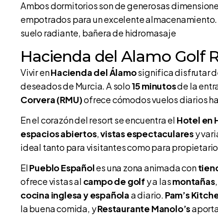
Ambos dormitorios son de generosas dimension
empotrados para un excelente almacenamiento. 
suelo radiante, bañera de hidromasaje
Hacienda del Alamo Golf R
Vivir en
Hacienda del Álamo
significa disfrutar 
deseados de Murcia. A solo
15 minutos
de la entr
Corvera (RMU)
ofrece cómodos vuelos diarios ha
En el corazón del resort se encuentra el
Hotel en 
espacios abiertos
,
vistas espectaculares
y var
ideal tanto para visitantes como para propietario
El
Pueblo Español
es una zona animada con
tien
ofrece vistas al
campo de golf
y a las
montañas
cocina inglesa y española
a diario.
Pam’s Kitch
la buena comida, y
Restaurante Manolo’s
aporta