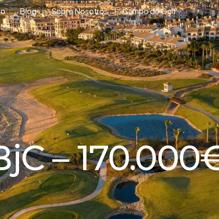
to
Blog
Sobre Nosotros
Campo de Golf
BjC – 170.000