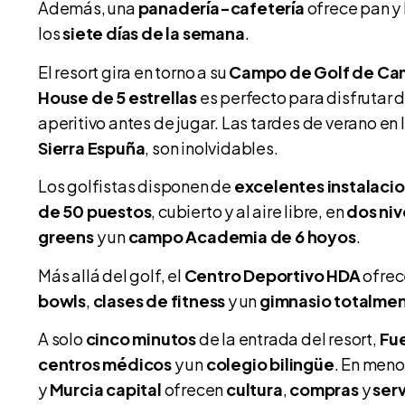
Además, una
panadería-cafetería
ofrece pan y 
los
siete días de la semana
.
El resort gira en torno a su
Campo de Golf de C
House de 5 estrellas
es perfecto para disfrutar 
aperitivo antes de jugar. Las tardes de verano en 
Sierra Espuña
, son inolvidables.
Los golfistas disponen de
excelentes instalaci
de 50 puestos
, cubierto y al aire libre, en
dos niv
greens
y un
campo Academia de 6 hoyos
.
Más allá del golf, el
Centro Deportivo HDA
ofre
bowls
,
clases de fitness
y un
gimnasio totalme
A solo
cinco minutos
de la entrada del resort,
Fu
centros médicos
y un
colegio bilingüe
. En men
y
Murcia capital
ofrecen
cultura
,
compras
y
serv