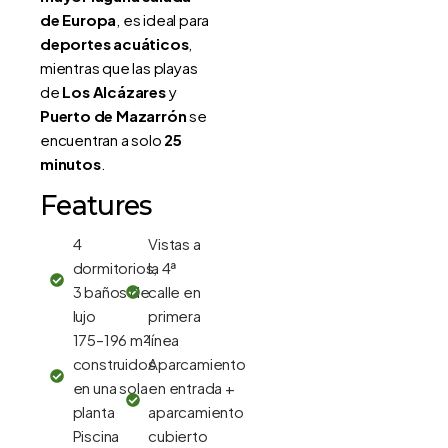
de Europa
, es ideal para
deportes acuáticos
,
mientras que las playas
de
Los Alcázares
y
Puerto de Mazarrón
se
encuentran a solo
25
minutos
.
Features
4
Vistas a
dormitorios,
la 4ª
3 baños de
calle en
lujo
primera
175–196 m²
línea
construidos
Aparcamiento
en una sola
en entrada +
planta
aparcamiento
Piscina
cubierto