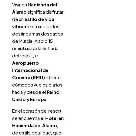
Vivir en
Hacienda del
Álamo
significa disfrutar
de un
estilo de vida
vibrante
en uno de los
destinos más deseados
de Murcia. A solo
15
minutos
de la entrada
del resort, el
Aeropuerto
Internacional de
Corvera (RMU)
ofrece
cómodos vuelos diarios
hacia y desde el
Reino
Unido y Europa
.
En el corazón del resort
se encuentra el
Hotel en
Hacienda del Álamo
,
de estilo boutique, que