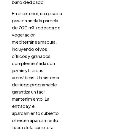
baño dedicado.
En el exterior, una piscina
privada ancla la parcela
de 700 m², rodeada de
vegetación
mediterránea madura,
incluyendo olivos,
cítricos y granados,
complementada con
jazmín y hierbas
aromáticas. Un sistema
de riego programable
garantiza un fácil
mantenimiento. La
entrada y el
aparcamiento cubierto
ofrecen aparcamiento
fuera de la carretera