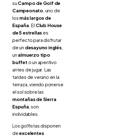
su
Campo de Golf de
Campeonato
, uno de
los
más largos de
España
. El
Club House
de 5 estrellas
es
perfecto para disfrutar
de un
desayuno inglés
,
un
almuerzo tipo
buffet
o un aperitivo
antes de jugar. Las
tardes de verano en la
terraza, viendo ponerse
el sol sobre las
montañas de Sierra
Espuña
, son
inolvidables.
Los golfistas disponen
de
excelentes