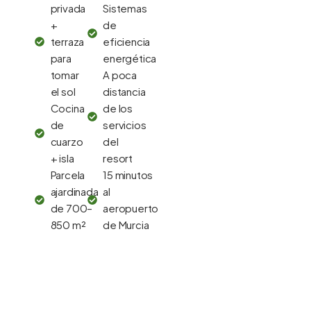
privada
Sistemas
+
de
terraza
eficiencia
para
energética
tomar
A poca
el sol
distancia
Cocina
de los
de
servicios
cuarzo
del
+ isla
resort
Parcela
15 minutos
ajardinada
al
de 700–
aeropuerto
850 m²
de Murcia