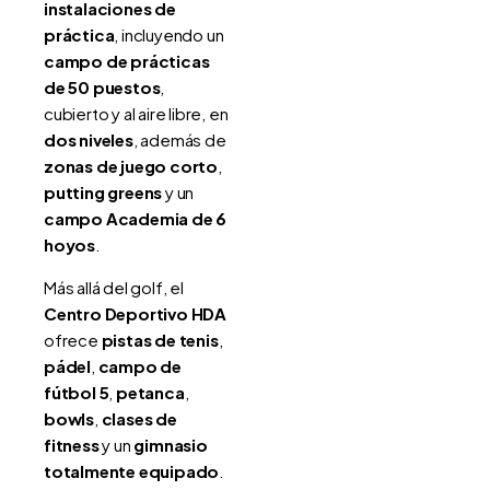
instalaciones de
práctica
, incluyendo un
campo de prácticas
de 50 puestos
,
cubierto y al aire libre, en
dos niveles
, además de
zonas de juego corto
,
putting greens
y un
campo Academia de 6
hoyos
.
Más allá del golf, el
Centro Deportivo HDA
ofrece
pistas de tenis
,
pádel
,
campo de
fútbol 5
,
petanca
,
bowls
,
clases de
fitness
y un
gimnasio
totalmente equipado
.