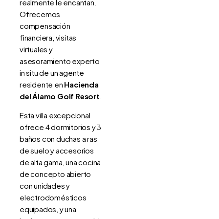
realmente le encantan.
Ofrecemos
compensación
financiera, visitas
virtuales y
asesoramiento experto
in situ de un agente
residente en
Hacienda
del Álamo Golf Resort
.
Esta villa excepcional
ofrece 4 dormitorios y 3
baños con duchas a ras
de suelo y accesorios
de alta gama, una cocina
de concepto abierto
con unidades y
electrodomésticos
equipados, y una