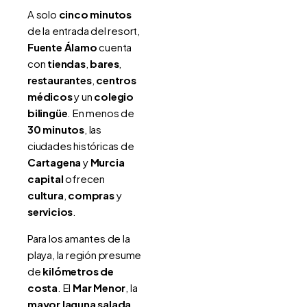
A solo
cinco minutos
de la entrada del resort,
Fuente Álamo
cuenta
con
tiendas
,
bares
,
restaurantes
,
centros
médicos
y un
colegio
bilingüe
. En menos de
30 minutos
, las
ciudades históricas de
Cartagena
y
Murcia
capital
ofrecen
cultura
,
compras
y
servicios
.
Para los amantes de la
playa, la región presume
de
kilómetros de
costa
. El
Mar Menor
, la
mayor laguna salada