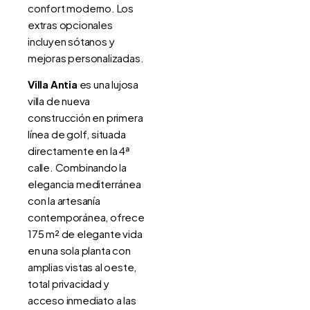
confort moderno. Los
extras opcionales
incluyen sótanos y
mejoras personalizadas.
Villa Antia
es una lujosa
villa de nueva
construcción en primera
línea de golf, situada
directamente en la 4ª
calle. Combinando la
elegancia mediterránea
con la artesanía
contemporánea, ofrece
175 m² de elegante vida
en una sola planta con
amplias vistas al oeste,
total privacidad y
acceso inmediato a las