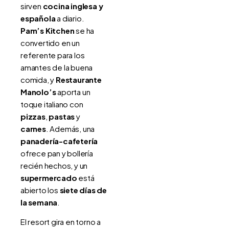
sirven
cocina inglesa y
española
a diario.
Pam’s Kitchen
se ha
convertido en un
referente para los
amantes de la buena
comida, y
Restaurante
Manolo’s
aporta un
toque italiano con
pizzas
,
pastas
y
carnes
. Además, una
panadería-cafetería
ofrece pan y bollería
recién hechos, y un
supermercado
está
abierto los
siete días de
la semana
.
El resort gira en torno a