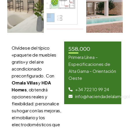
Olvídese del típico
558.000
«paquete de muebles
Primera Línea –
gratis» y del aire
Especificaciones de
acondicionado
Alta Gama – Orientación
preconfigurado. Con
Oeste
Omala Villas
y
HDA
+34 722 10 99 24
Homes
, obtendrá
info@haciendadelalamogol
opciones reales y
flexibilidad: personalice
su hogar con las mejoras,
el mobiliario y los
electrodomésticos que