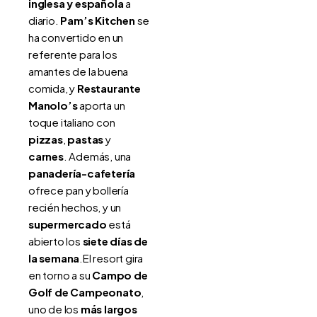
inglesa y española
a
diario.
Pam’s Kitchen
se
ha convertido en un
referente para los
amantes de la buena
comida, y
Restaurante
Manolo’s
aporta un
toque italiano con
pizzas
,
pastas
y
carnes
. Además, una
panadería-cafetería
ofrece pan y bollería
recién hechos, y un
supermercado
está
abierto los
siete días de
la semana
.El resort gira
en torno a su
Campo de
Golf de Campeonato
,
uno de los
más largos