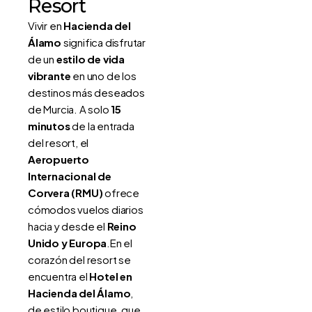
Resort
Vivir en
Hacienda del
Álamo
significa disfrutar
de un
estilo de vida
vibrante
en uno de los
destinos más deseados
de Murcia. A solo
15
minutos
de la entrada
del resort, el
Aeropuerto
Internacional de
Corvera (RMU)
ofrece
cómodos vuelos diarios
hacia y desde el
Reino
Unido y Europa
.En el
corazón del resort se
encuentra el
Hotel en
Hacienda del Álamo
,
de estilo boutique, que