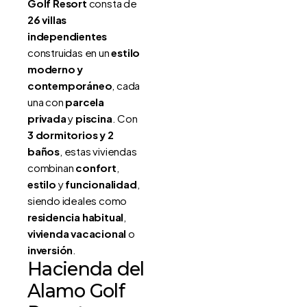
Golf Resort
consta de
26 villas
independientes
construidas en un
estilo
moderno y
contemporáneo
, cada
una con
parcela
privada
y
piscina
. Con
3 dormitorios y 2
baños
, estas viviendas
combinan
confort
,
estilo
y
funcionalidad
,
siendo ideales como
residencia habitual
,
vivienda vacacional
o
inversión
.
Hacienda del
Alamo Golf