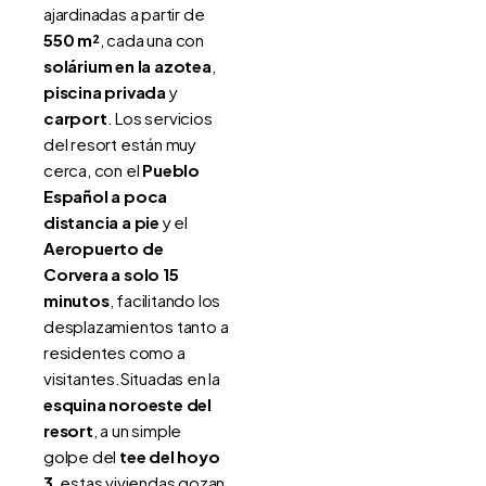
ajardinadas a partir de
550 m²
, cada una con
solárium en la azotea
,
piscina privada
y
carport
. Los servicios
del resort están muy
cerca, con el
Pueblo
Español a poca
distancia a pie
y el
Aeropuerto de
Corvera a solo 15
minutos
, facilitando los
desplazamientos tanto a
residentes como a
visitantes.Situadas en la
esquina noroeste del
resort
, a un simple
golpe del
tee del hoyo
3
, estas viviendas gozan