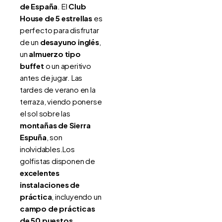
de España
. El
Club
House de 5 estrellas
es
perfecto para disfrutar
de un
desayuno inglés
,
un
almuerzo tipo
buffet
o un aperitivo
antes de jugar. Las
tardes de verano en la
terraza, viendo ponerse
el sol sobre las
montañas de Sierra
Espuña
, son
inolvidables.Los
golfistas disponen de
excelentes
instalaciones de
práctica
, incluyendo un
campo de prácticas
de 50 puestos
,