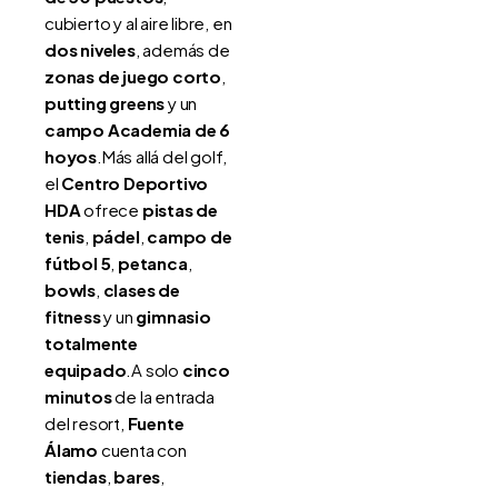
cubierto y al aire libre, en
dos niveles
, además de
zonas de juego corto
,
putting greens
y un
campo Academia de 6
hoyos
.Más allá del golf,
el
Centro Deportivo
HDA
ofrece
pistas de
tenis
,
pádel
,
campo de
fútbol 5
,
petanca
,
bowls
,
clases de
fitness
y un
gimnasio
totalmente
equipado
.A solo
cinco
minutos
de la entrada
del resort,
Fuente
Álamo
cuenta con
tiendas
,
bares
,