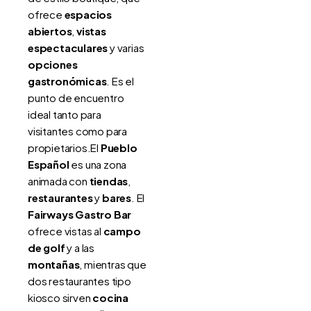
ofrece
espacios
abiertos
,
vistas
espectaculares
y varias
opciones
gastronómicas
. Es el
punto de encuentro
ideal tanto para
visitantes como para
propietarios.El
Pueblo
Español
es una zona
animada con
tiendas
,
restaurantes
y
bares
. El
Fairways Gastro Bar
ofrece vistas al
campo
de golf
y a las
montañas
, mientras que
dos restaurantes tipo
kiosco sirven
cocina