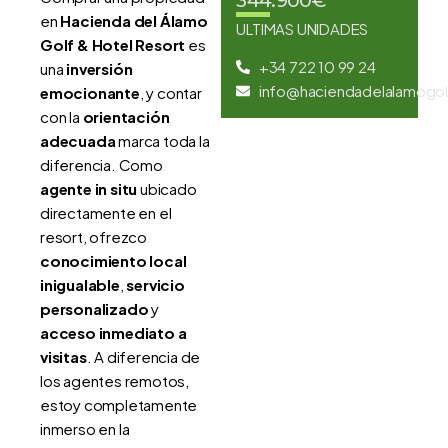
344.900€
en
Hacienda del Álamo
ULTIMAS UNIDADES
Golf & Hotel Resort
es
+34 722 10 99 24
una
inversión
info@haciendadelalamogol
emocionante
, y contar
con la
orientación
adecuada
marca toda la
diferencia. Como
agente in situ
ubicado
directamente en el
resort, ofrezco
conocimiento local
inigualable
,
servicio
personalizado
y
acceso inmediato a
visitas
. A diferencia de
los agentes remotos,
estoy completamente
inmerso en la