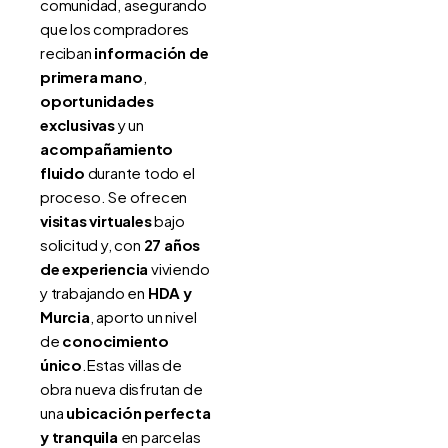
comunidad, asegurando
que los compradores
reciban
información de
primera mano
,
oportunidades
exclusivas
y un
acompañamiento
fluido
durante todo el
proceso. Se ofrecen
visitas virtuales
bajo
solicitud y, con
27 años
de experiencia
viviendo
y trabajando en
HDA y
Murcia
, aporto un nivel
de
conocimiento
único
.Estas villas de
obra nueva disfrutan de
una
ubicación perfecta
y tranquila
en parcelas