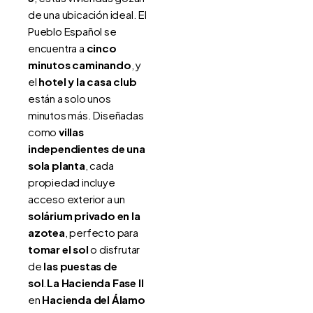
de una ubicación ideal. El
Pueblo Español se
encuentra a
cinco
minutos caminando
, y
el
hotel y la casa club
están a solo unos
minutos más. Diseñadas
como
villas
independientes de una
sola planta
, cada
propiedad incluye
acceso exterior a un
solárium privado en la
azotea
, perfecto para
tomar el sol
o disfrutar
de
las puestas de
sol
.
La Hacienda Fase II
en
Hacienda del Álamo