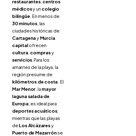
restaurantes
,
centros
médicos
y un
colegio
bilingüe
. En menos de
30 minutos
, las
ciudades históricas de
Cartagena
y
Murcia
capital
ofrecen
cultura
,
compras
y
servicios
.Para los
amantes de la playa, la
región presume de
kilómetros de costa
. El
Mar Menor
, la
mayor
laguna salada de
Europa
, es ideal para
deportes acuáticos
,
mientras que las playas
de
Los Alcázares
y
Puerto de Mazarrón
se