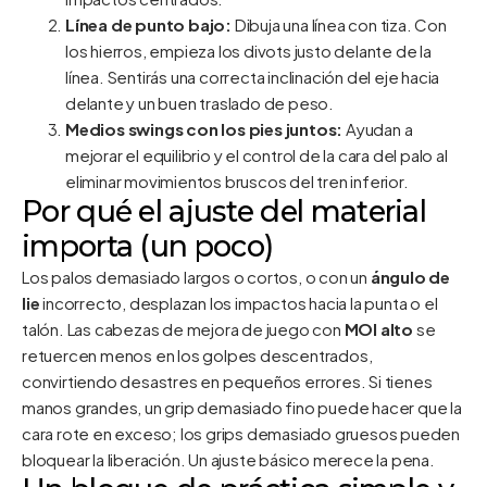
Línea de punto bajo:
Dibuja una línea con tiza. Con
los hierros, empieza los divots justo delante de la
línea. Sentirás una correcta inclinación del eje hacia
delante y un buen traslado de peso.
Medios swings con los pies juntos:
Ayudan a
mejorar el equilibrio y el control de la cara del palo al
eliminar movimientos bruscos del tren inferior.
Por qué el ajuste del material
importa (un poco)
Los palos demasiado largos o cortos, o con un
ángulo de
lie
incorrecto, desplazan los impactos hacia la punta o el
talón. Las cabezas de mejora de juego con
MOI alto
se
retuercen menos en los golpes descentrados,
convirtiendo desastres en pequeños errores. Si tienes
manos grandes, un grip demasiado fino puede hacer que la
cara rote en exceso; los grips demasiado gruesos pueden
bloquear la liberación. Un ajuste básico merece la pena.