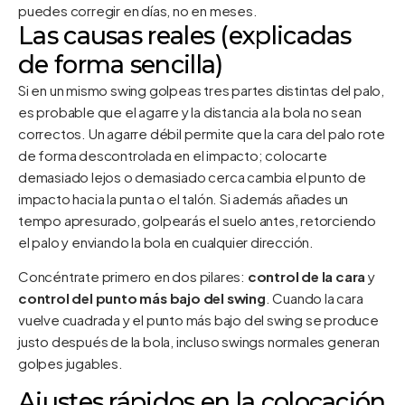
puedes corregir en días, no en meses.
Las causas reales (explicadas
de forma sencilla)
Si en un mismo swing golpeas tres partes distintas del palo,
es probable que el agarre y la distancia a la bola no sean
correctos. Un agarre débil permite que la cara del palo rote
de forma descontrolada en el impacto; colocarte
demasiado lejos o demasiado cerca cambia el punto de
impacto hacia la punta o el talón. Si además añades un
tempo apresurado, golpearás el suelo antes, retorciendo
el palo y enviando la bola en cualquier dirección.
Concéntrate primero en dos pilares:
control de la cara
y
control del punto más bajo del swing
. Cuando la cara
vuelve cuadrada y el punto más bajo del swing se produce
justo después de la bola, incluso swings normales generan
golpes jugables.
Ajustes rápidos en la colocación