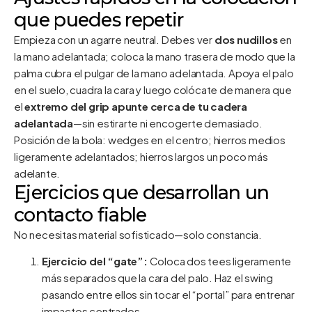
que puedes repetir
Empieza con un agarre neutral. Debes ver
dos nudillos
en
la mano adelantada; coloca la mano trasera de modo que la
palma cubra el pulgar de la mano adelantada. Apoya el palo
en el suelo, cuadra la cara y luego colócate de manera que
el
extremo del grip apunte cerca de tu cadera
adelantada
—sin estirarte ni encogerte demasiado.
Posición de la bola: wedges en el centro; hierros medios
ligeramente adelantados; hierros largos un poco más
adelante.
Ejercicios que desarrollan un
contacto fiable
No necesitas material sofisticado—solo constancia.
Ejercicio del “gate”:
Coloca dos tees ligeramente
más separados que la cara del palo. Haz el swing
pasando entre ellos sin tocar el “portal” para entrenar
impactos centrados.